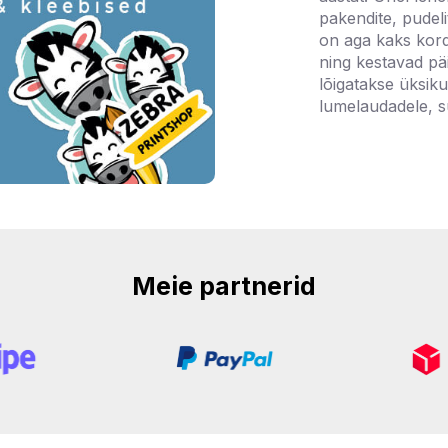
pakendite, pudeli
on aga kaks kord
ning kestavad pä
lõigatakse üksik
lumelaudadele, sül
Meie partnerid