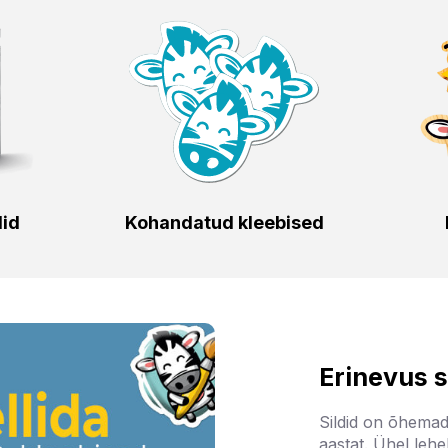
did
Kohandatud kleebised
Erinevus s
Sildid on õhemad
aastat. Ühel lehel