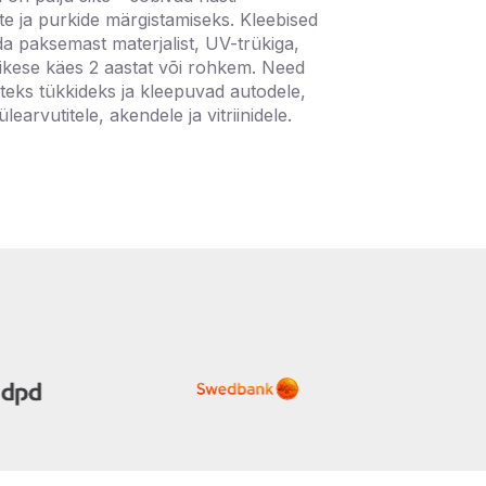
te ja purkide märgistamiseks. Kleebised
a paksemast materjalist, UV-trükiga,
ikese käes 2 aastat või rohkem. Need
uteks tükkideks ja kleepuvad autodele,
earvutitele, akendele ja vitriinidele.