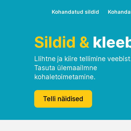
Kohandatud sildid
Kohanda
Sildid &
klee
Llihtne ja kiire tellimine veebist
Tasuta ülemaailmne
kohaletoimetamine.
Telli näidised