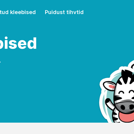
tud kleebised
Puidust tihvtid
bised
.