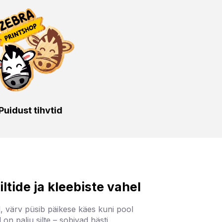
Puidust tihvtid
iltide ja kleebiste vahel
, värv püsib päikese käes kuni pool
 on palju silte – sobivad hästi